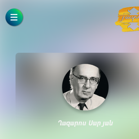
Ղազարոս Սարյան