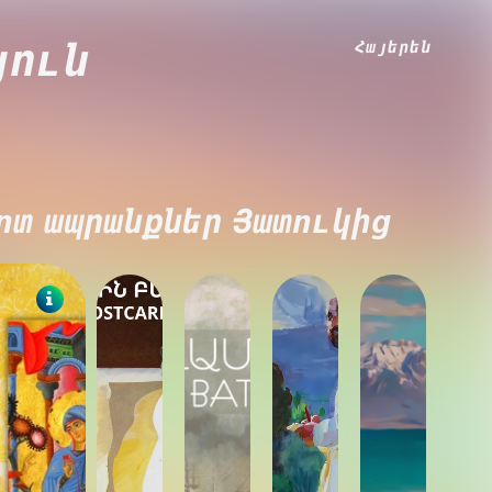
Հայերեն
յուն
ոտ ապրանքներ Յատուկից