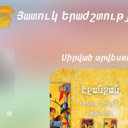
Յատուկ Երաժշտութ
Սիրված արվեստ