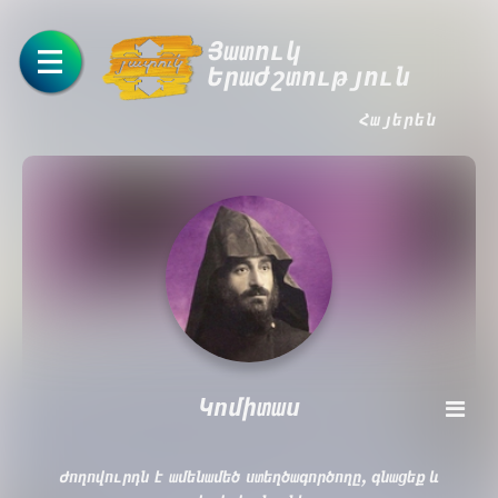
Յատուկ
Երաժշտություն
Հայերեն
Կոմիտաս
Ժողովուրդն է ամենամեծ ստեղծագործողը, գնացեք և