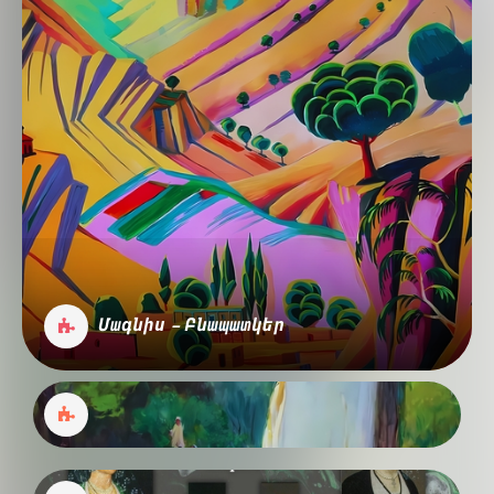
Մագնիս - Բնապատկեր