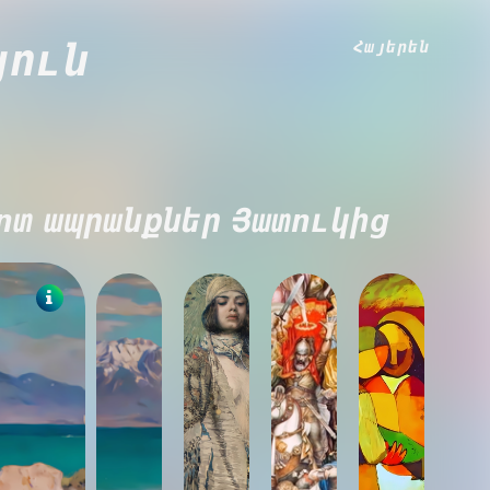
Հայերեն
յուն
ոտ ապրանքներ Յատուկից