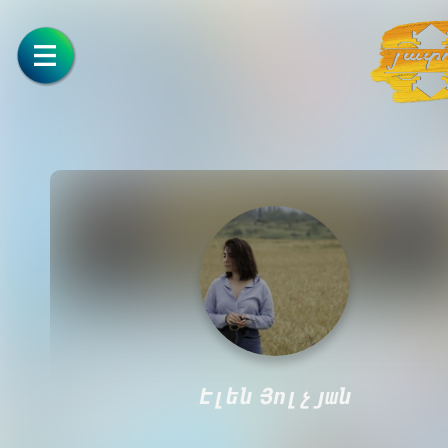
Էլեն Յոլչյան