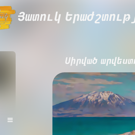
Յատուկ Երաժշտութ
Սիրված արվեստ