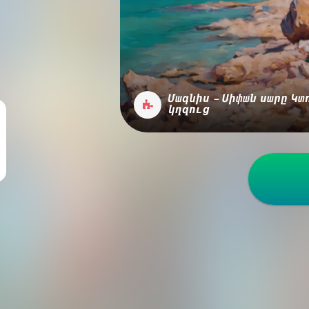
Մագնիս - Սիփան սարը Կտ
կղզուց