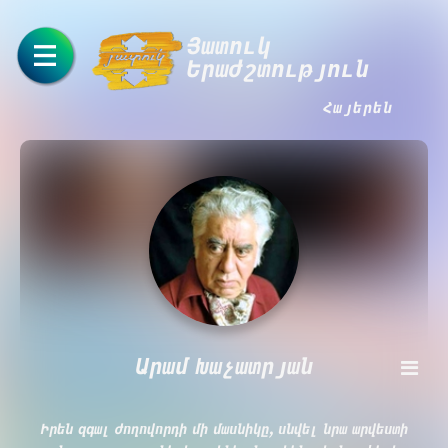
Յատուկ
Երաժշտություն
Հայերեն
Արամ Խաչատրյան
Իրեն զգալ ժողովորդի մի մասնիկը, սնվել նրա արվեստի