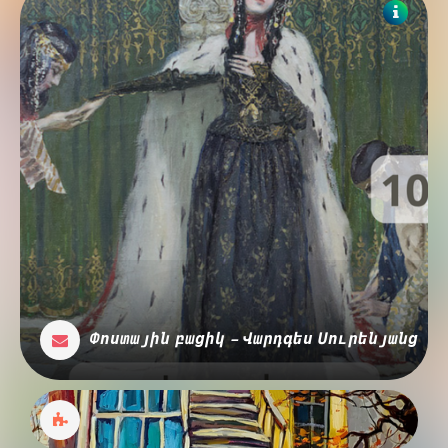
Փոստային բացիկ - Վարդգես Սուրենյանց