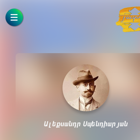
Ալեքսանդր Սպենդիարյան