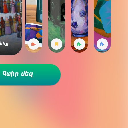
անիք
Գտիր մեզ