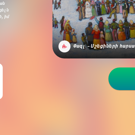
կան
գելն
ծ, իմ
Փազլ - Մշեցիների հարս