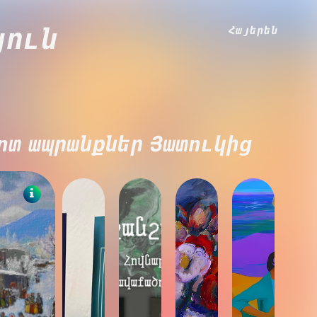
Հայերեն
յուն
ոտ ապրանքներ Յատուկից