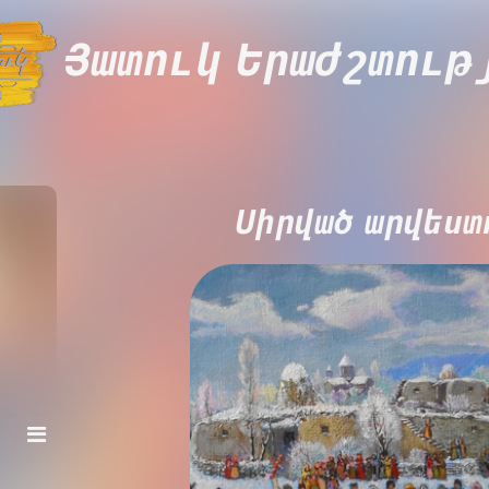
Յատուկ Երաժշտութ
Սիրված արվեստ